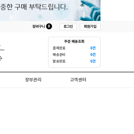
0
로그인
회원가입
장바구니
주문 배송조회
결제완료
0건
배송준비
0건
발송완료
0건
장부관리
고객센터