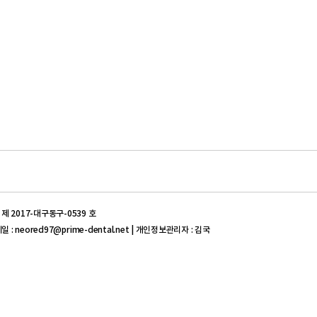
 제 2017-대구동구-0539 호
 메일 : neored97@prime-dental.net | 개인정보관리자 : 김국
신고번호 : 제 2017-대구동구-0539 호 | 의약품도매상허가번호 :