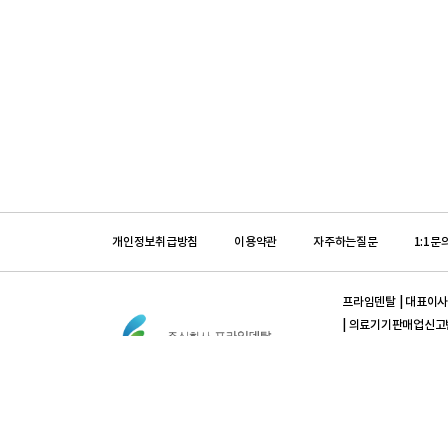
개인정보취급방침
이용약관
자주하는질문
1:1문
프라임덴탈 | 대표이사 :
| 의료기기판매업신고번호 : 
섭
입금계좌안내 | iM뱅크(
[의약품]프라임덴탈 | 대
제 2012-3420023-0
[의약품]입금계좌안내 | 